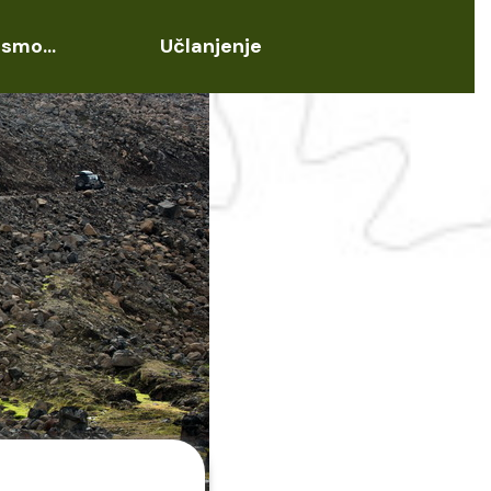
i smo...
Učlanjenje