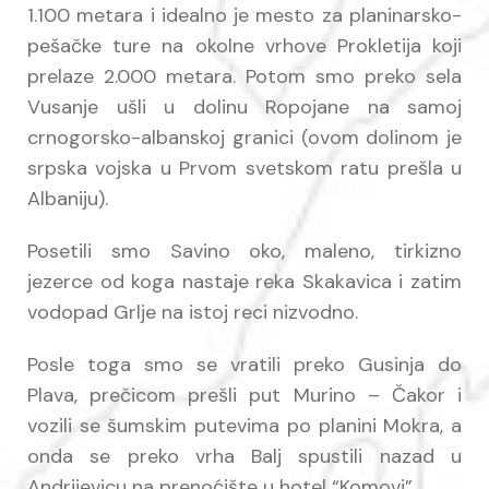
1.100 metara i idealno je mesto za planinarsko-
pešačke ture na okolne vrhove Prokletija koji
prelaze 2.000 metara. Potom smo preko sela
Vusanje ušli u dolinu Ropojane na samoj
crnogorsko-albanskoj granici (ovom dolinom je
srpska vojska u Prvom svetskom ratu prešla u
Albaniju).
Posetili smo Savino oko, maleno, tirkizno
jezerce od koga nastaje reka Skakavica i zatim
vodopad Grlje na istoj reci nizvodno.
Posle toga smo se vratili preko Gusinja do
Plava, prečicom prešli put Murino – Čakor i
vozili se šumskim putevima po planini Mokra, a
onda se preko vrha Balj spustili nazad u
Andrijevicu na prenoćište u hotel “Komovi”