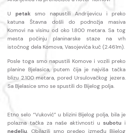
U
petak
smo napustili Andrijevicu i preko
katuna Štavna došli do podnožja masiva
Komovi na visinu od oko 1.800 metara. Sa tog
mesta počinju planinarske staze na vrh
istočnog dela Komova, Vasojevića kuč (2.461m).
Posle toga smo napustili Komove i vozili preko
planine Bjelasica, putem čija je najviša tačka
blizu 2.100 metara, pored Ursulovačkog jezera.
Sa Bjelasice smo se spustili do Bijelog polja.
Etno selo “Vuković” u blizini Bijelog polja, bila je
polazna tačka za naše aktivnosti u
subotu
i
nedelju
. Obilazili smo predeo između Bijelog