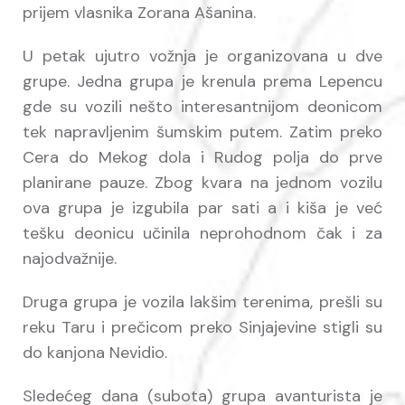
prijem vlasnika Zorana Ašanina.
U petak ujutro vožnja je organizovana u dve
grupe. Jedna grupa je krenula prema Lepencu
gde su vozili nešto interesantnijom deonicom
tek napravljenim šumskim putem. Zatim preko
Cera do Mekog dola i Rudog polja do prve
planirane pauze. Zbog kvara na jednom vozilu
ova grupa je izgubila par sati a i kiša je već
tešku deonicu učinila neprohodnom čak i za
najodvažnije.
Druga grupa je vozila lakšim terenima, prešli su
reku Taru i prečicom preko Sinjajevine stigli su
do kanjona Nevidio.
Sledećeg dana (subota) grupa avanturista je