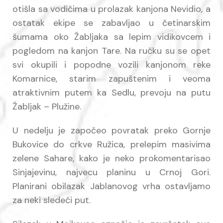
otišla sa vodičima u prolazak kanjona Nevidio, a
ostatak ekipe se zabavljao u četinarskim
šumama oko Žabljaka sa lepim vidikovcem i
pogledom na kanjon Tare. Na ručku su se opet
svi okupili i popodne vozili kanjonom reke
Komarnice, starim zapuštenim i veoma
atraktivnim putem ka Sedlu, prevoju na putu
Žabljak – Plužine.
U nedelju je započeo povratak preko Gornje
Bukovice do crkve Ružica, prelepim masivima
zelene Sahare, kako je neko prokomentarisao
Sinjajevinu, najvecu planinu u Crnoj Gori.
Planirani obilazak Jablanovog vrha ostavljamo
za neki sledeći put.