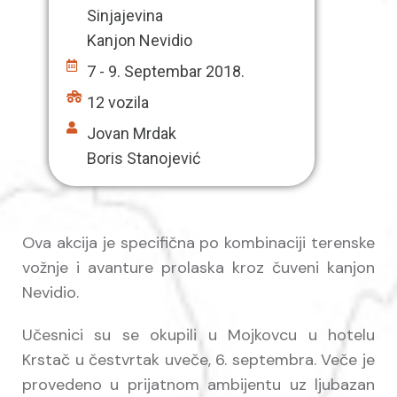
Sinjajevina
Kanjon Nevidio
7 - 9. Septembar 2018.
12 vozila
Jovan Mrdak
Boris Stanojević
Ova akcija je specifična po kombinaciji terenske
vožnje i avanture prolaska kroz čuveni kanjon
Nevidio.
Učesnici su se okupili u Mojkovcu u hotelu
Krstač u čestvrtak uveče, 6. septembra. Veče je
provedeno u prijatnom ambijentu uz ljubazan