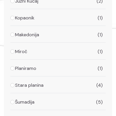
Južni Kučaj
(2)
Kopaonik
(1)
Makedonija
(1)
Miroč
(1)
Planiramo
(1)
Stara planina
(4)
Šumadija
(5)